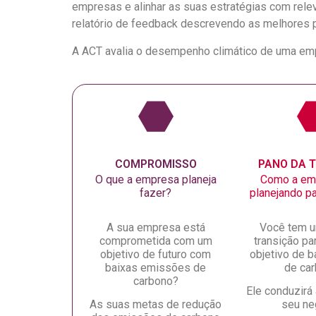
empresas e alinhar as suas estratégias com rel
relatório de feedback descrevendo as melhores 
A ACT avalia o desempenho climático de uma empr
COMPROMISSO
PANO DA 
O que a empresa planeja
Como a em
fazer?
planejando pa
A sua empresa está
Você tem u
comprometida com um
transição pa
objetivo de futuro com
objetivo de 
baixas emissões de
de ca
carbono?
Ele conduzirá
As suas metas de redução
seu ne