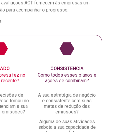
As avaliações ACT fornecem às empresas um
ção para acompanhar o progresso.
a.
GADO
CONSISTÊNCIA
presa fez no
Como todos esses planos e
 recente?
ações se combinam?
ecisões de
A sua estratégia de negócio
você tomou no
é consistente com suas
uenciam a sua
metas de redução das
de emissões?
emissões?
Alguma de suas atividades
sabota a sua capacidade de