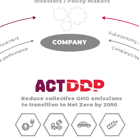
Investors / Policy makers
Full-economy lo
improvement
COMPANY
Company's tran
te performance
Reduce collective GHG emissions
to transition to Net Zero by 2050