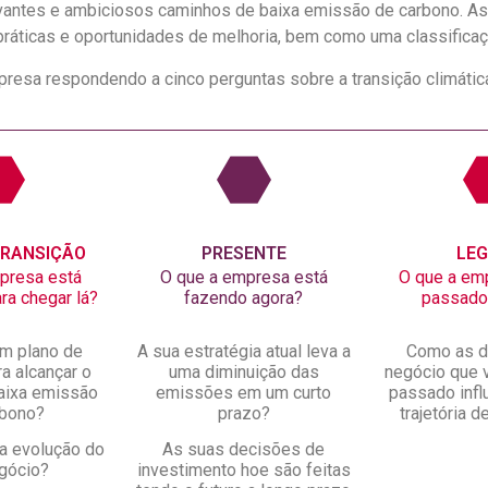
evantes e ambiciosos caminhos de baixa emissão de carbono. 
práticas e oportunidades de melhoria, bem como uma classifica
esa respondendo a cinco perguntas sobre a transição climátic
TRANSIÇÃO
PRESENTE
LE
presa está
O que a empresa está
O que a em
ra chegar lá?
fazendo agora?
passado
m plano de
A sua estratégia atual leva a
Como as d
ra alcançar o
uma diminuição das
negócio que 
baixa emissão
emissões em um curto
passado infl
rbono?
prazo?
trajetória 
 a evolução do
As suas decisões de
gócio?
investimento hoe são feitas