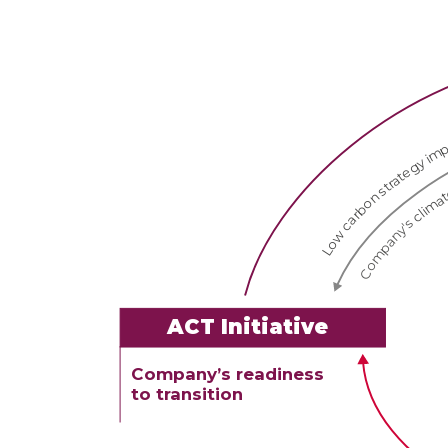
Low carbon strategy 
clima
Company's
ACT Initiative
Company’s readiness
to transition